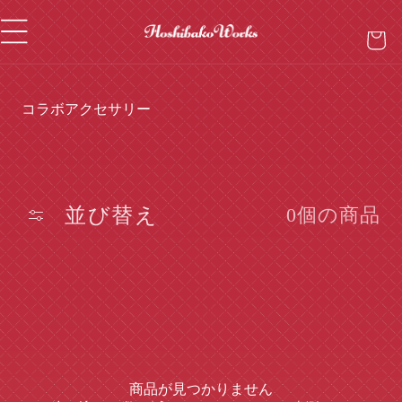
カ
ツ
ー
に
ト
進
む
コ
コラボアクセサリー
レ
ク
シ
ョ
ン
並び替え
0個の商品
:
商品が見つかりません