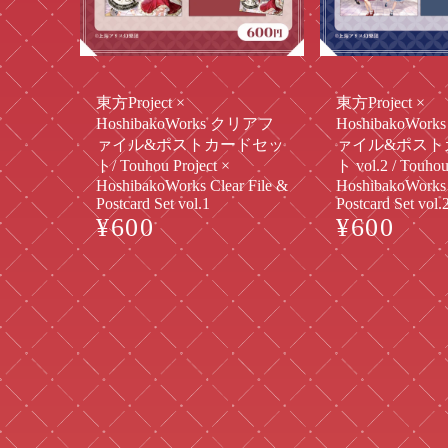
東方Project ×
東方Project ×
HoshibakoWorks クリアフ
HoshibakoWo
ァイル&ポストカードセッ
ァイル&ポスト
ト/ Touhou Project ×
ト vol.2 / Touhou
HoshibakoWorks Clear File &
HoshibakoWorks 
Postcard Set vol.1
Postcard Set vol.
¥600
¥600