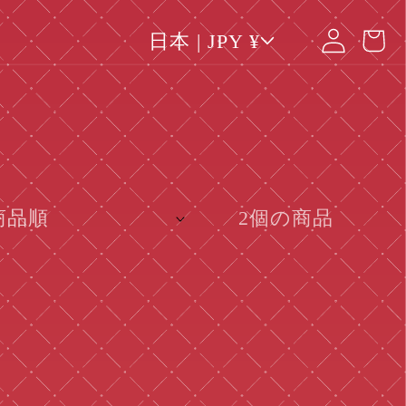
カ
国
グ
ー
日本 | JPY ¥
/
イ
地
ト
域
ン
2個の商品