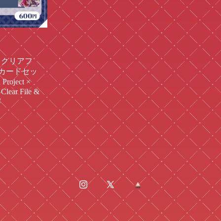
rks クリアフ
カードセッ
 Project ×
Clear File &
2
Instagram
X
BASE
(Twitter)