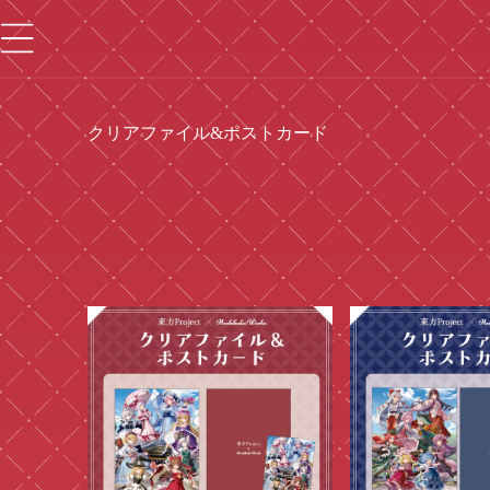
ツ
に
進
む
コ
クリアファイル&ポストカード
レ
ク
シ
ョ
ン
: