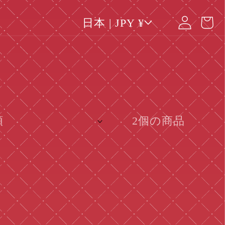
カ
国
グ
ー
日本 | JPY ¥
/
イ
地
ト
域
ン
2個の商品