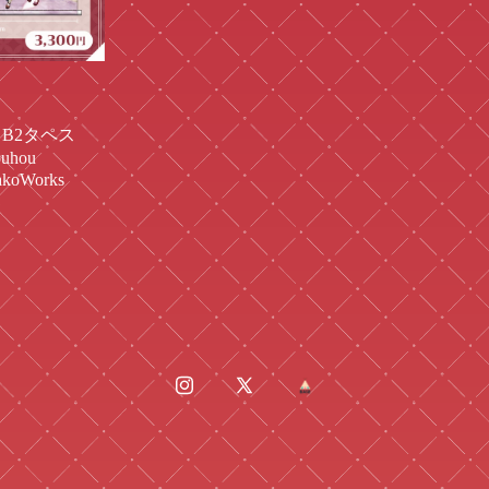
ks B2タペス
ouhou
bakoWorks
1
Instagram
X
BASE
(Twitter)