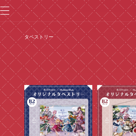
ツ
に
進
む
コ
タペストリー
レ
ク
シ
ョ
ン
: