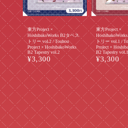
東方Project ×
東方Project ×
HoshibakoWorks B2タペス
HoshibakoWor
トリー vol.2 / Touhou
トリー vol.1 / T
Project × HoshibakoWorks
Project × Hoshi
B2 Tapestry vol.2
B2 Tapestry vol.
¥3,300
¥3,300